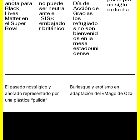
anota para
no puede
Día de
un siglo
E
B
E
P
Black
ser neutral
Acción de
P
R
P
T
de lucha
T
E
T
I
Lives
ante el
Gracias
I
R
I
E
Matter en
ISIS»:
los
E
O
E
M
el Super
embajado
refugiado
M
,
M
B
B
2
B
R
Bowl
r británico
s no son
R
0
R
E
bienvenid
E
1
E
,
os en la
,
6
,
2
2
2
0
mesa
0
0
2
estadouni
2
2
2
dense
2
2
Navegación
El pasado nostálgico y
Burlesque y erotismo en
añorado representado por
adaptación del «Mago de Oz»
de
una plástica “pulida”
entradas