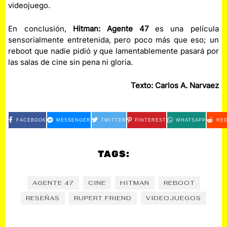
videojuego.
En conclusión,
Hitman: Agente 47
es una película
sensorialmente entretenida, pero poco más que eso; un
reboot que nadie pidió y que lamentablemente pasará por
las salas de cine sin pena ni gloria.
Texto: Carlos A. Narvaez
FACEBOOK
MESSENGER
TWITTER
PINTEREST
WHATSAPP
RED
TAGS:
AGENTE 47
CINE
HITMAN
REBOOT
RESEÑAS
RUPERT FRIEND
VIDEOJUEGOS