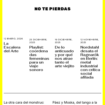
NO TE PIERDAS
12 ENERO, 2026
1
25 DICIEMBRE,
19 DICIEMBRE,
12 NOVIEMBRE,
4
La
2025
2
2025
1
2025
2
E
6
9
6
Playlist:
De lo
Nordstahl
Escalera
N
D
D
N
coordena
anticuado
desata el
del Arte
E
I
I
O
R
das
y por qué
Ragnarök
C
C
V
O
I
I
I
femeninas
nos atrae
en Berlín:
,
E
E
E
para un
tanto el
metal
2
M
M
M
0
viaje
arte viejito
industrial
B
B
B
2
R
R
R
sonoro
con crítica
6
E
E
E
social
,
,
,
afilada
2
2
2
0
0
0
2
2
2
5
5
5
Navegación
La otra cara del monstruo:
Páez y Moska, del tango a la