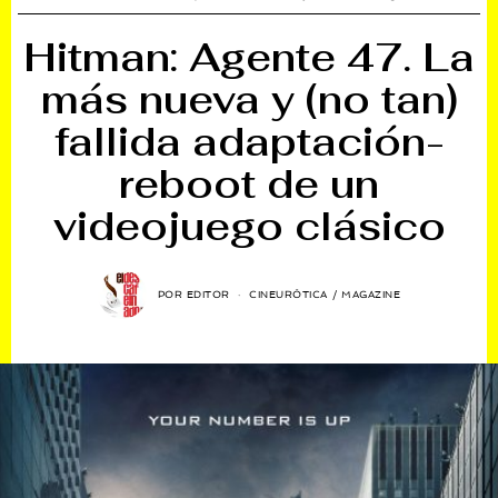
Hitman: Agente 47. La
más nueva y (no tan)
fallida adaptación-
reboot de un
videojuego clásico
POR
EDITOR
CINEURÓTICA
/
MAGAZINE