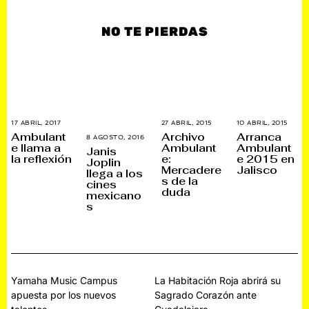
NO TE PIERDAS
17 ABRIL, 2017
4
27 ABRIL, 2015
1
10 ABRIL, 2015
1
M
M
6
Ambulant
Archivo
Arranca
8 AGOSTO, 2016
2
A
A
A
e llama a
Ambulant
Ambulant
0
Y
Y
B
Janis
S
la reflexión
e:
e 2015 en
O
O
R
Joplin
E
,
,
I
Mercadere
Jalisco
llega a los
P
2
2
L
s de la
T
0
0
,
cines
I
duda
1
1
2
mexicano
E
7
5
0
s
M
1
B
7
R
E
,
2
0
1
6
Navegación
Yamaha Music Campus
La Habitación Roja abrirá su
apuesta por los nuevos
Sagrado Corazón ante
de