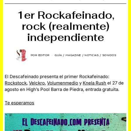
1er Rockafeinado,
rock (realmente)
independiente
POR
EDITOR
GUÍA
/
MAGAZINE
/
NOTICIAS
/
SONIDOS
El Descafeinado presenta el primer Rockafeinado:
Rockstock
,
Velckro
,
Volumenmedio
y
Knela Rush
el 27 de
agosto en High’s Pool Barra de Piedra, entrada gratuita.
Te esperamos