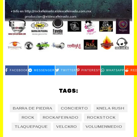
FACEBOOK
MESSENGER
TWITTER
PINTEREST
WHATSAPP
RED
TAGS:
BARRA DE PIEDRA
CONCIERTO
KNELA RUSH
ROCK
ROCKAFEINADO
ROCKSTOCK
TLAQUEPAQUE
VELCKRO
VOLUMENMEDIO