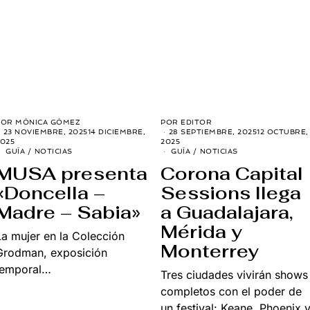
POR
MÓNICA GÓMEZ
POR
EDITOR
23 NOVIEMBRE, 2025
14 DICIEMBRE,
28 SEPTIEMBRE, 2025
12 OCTUBRE,
025
2025
GUÍA
/
NOTICIAS
GUÍA
/
NOTICIAS
MUSA presenta
Corona Capital
«Doncella –
Sessions llega
Madre – Sabia»
a Guadalajara,
Mérida y
La mujer en la Colección
Monterrey
Grodman, exposición
temporal…
Tres ciudades vivirán shows
completos con el poder de
un festival: Keane, Phoenix 