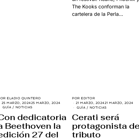
The Kooks conforman la
cartelera de la Perla…
POR
ELADIO QUINTERO
POR
EDITOR
25 MARZO, 2024
25 MARZO, 2024
21 MARZO, 2024
21 MARZO, 2024
GUÍA
/
NOTICIAS
GUÍA
/
NOTICIAS
Con dedicatoria
Cerati será
a Beethoven la
protagonista d
edición 27 del
tributo