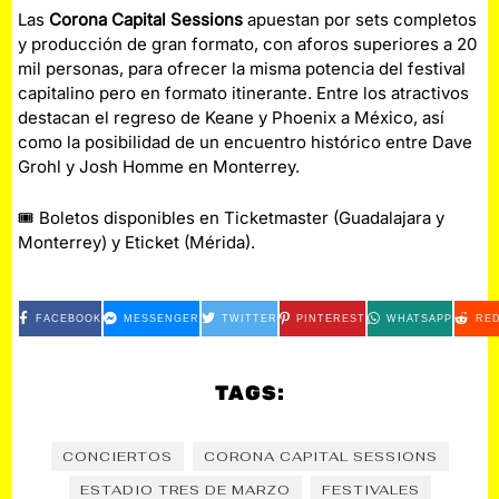
Las
Corona Capital Sessions
apuestan por sets completos
y producción de gran formato, con aforos superiores a 20
mil personas, para ofrecer la misma potencia del festival
capitalino pero en formato itinerante. Entre los atractivos
destacan el regreso de Keane y Phoenix a México, así
como la posibilidad de un encuentro histórico entre Dave
Grohl y Josh Homme en Monterrey.
🎟️ Boletos disponibles en Ticketmaster (Guadalajara y
Monterrey) y Eticket (Mérida).
FACEBOOK
MESSENGER
TWITTER
PINTEREST
WHATSAPP
RED
TAGS:
CONCIERTOS
CORONA CAPITAL SESSIONS
ESTADIO TRES DE MARZO
FESTIVALES