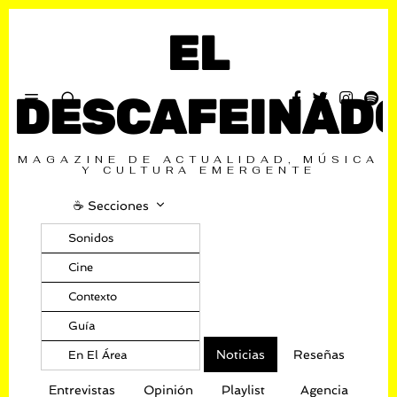
EL
DESCAFEINAD
MAGAZINE DE ACTUALIDAD, MÚSICA
Y CULTURA EMERGENTE
☕️ Secciones
Sonidos
Cine
Contexto
Guía
Noticias
Reseñas
En El Área
Entrevistas
Opinión
Playlist
Agencia