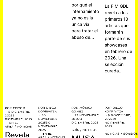
por qué el
La FIM GDL
internamiento
revela a los
ya no es la
primeros 13
única vía
artistas que
para tratar el
formarán
abuso de…
parte de sus
showcases
en febrero de
2026. Una
selección
curada…
POR
DIEGO
POR
MÓNICA
POR
DIEGO
POR
EDITOR
KOPRIVITZA
GÓMEZ
KOPRIVITZA
5 DICIEMBRE,
30
23 NOVIEMBRE,
9 NOVIEMBRE,
2025
5
NOVIEMBRE,
2025
14
2025
29
DICIEMBRE, 2025
2025
30
DICIEMBRE, 2025
NOVIEMBRE,
EN EL
NOVIEMBRE,
2025
ÁREA
/
NOTICIAS
2025
GUÍA
/
NOTICIAS
Revela
EN EL
NOTICIAS
/
SONIDOS
ÁREA
/
NOTICIAS