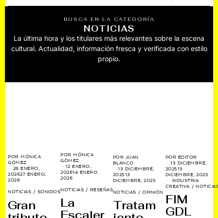
BUSCA EN LA CATEGORÍA
NOTICIAS
La última hora y los titulares más relevantes sobre la escena
cultural. Actualidad, información fresca y verificada con estilo
propio.
POR
MÓNICA
POR
MÓNICA
POR
JUAN
POR
EDITOR
GÓMEZ
GÓMEZ
BLANCO
13 DICIEMBRE,
12 ENERO,
26 ENERO,
13 DICIEMBRE,
2025
13
2026
14 ENERO,
2026
27 ENERO,
2025
13
DICIEMBRE, 2025
2026
2026
DICIEMBRE, 2025
INDUSTRIA
CREATIVA
/
NOTICIA
NOTICIAS
/
RESEÑAS
NOTICIAS
/
SONIDOS
NOTICIAS
/
OPINIÓN
FIM
La
Gran
Tratam
GDL
Escaler
tributo
iento