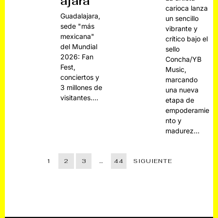
ajara
carioca lanza
Guadalajara,
un sencillo
sede "más
vibrante y
mexicana"
crítico bajo el
del Mundial
sello
2026: Fan
Concha/YB
Fest,
Music,
conciertos y
marcando
3 millones de
una nueva
visitantes.…
etapa de
empoderamie
nto y
madurez…
1
2
3
…
44
SIGUIENTE