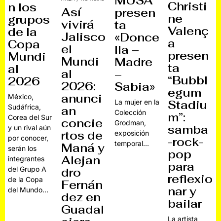
MUSA
Christi
n los
Así
presen
ne
grupos
vivirá
ta
Valenç
de la
Jalisco
«Donce
a
Copa
el
lla –
presen
Mundi
Mundi
Madre
ta
al
al
–
“Bubbl
2026
2026:
Sabia»
egum
anunci
México,
La mujer en la
Stadiu
Sudáfrica,
an
Colección
m”:
Corea del Sur
concie
Grodman,
samba
y un rival aún
rtos de
exposición
por conocer,
-rock-
temporal…
Maná y
serán los
pop
Alejan
integrantes
para
del Grupo A
dro
reflexio
de la Copa
Fernán
nar y
del Mundo…
dez en
bailar
Guadal
La artista