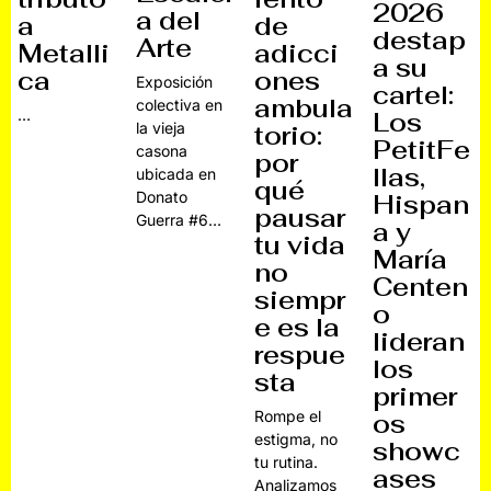
2026
a del
a
de
destap
Arte
Metalli
adicci
a su
ca
ones
Exposición
cartel:
ambula
colectiva en
…
Los
la vieja
torio:
PetitFe
casona
por
llas,
ubicada en
qué
Donato
Hispan
pausar
Guerra #6…
a y
tu vida
María
no
Centen
siempr
o
e es la
lideran
respue
los
sta
primer
Rompe el
os
estigma, no
showc
tu rutina.
ases
Analizamos