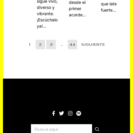
sigue vivo,
desde el
que late
diverso y
primer
fuerte…
vibrante.
acorde…
¡Escúchalo
ya!…
1
2
3
…
44
SIGUIENTE