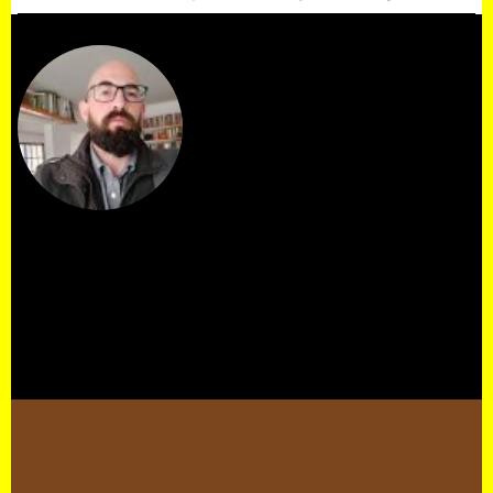
Diego
Koprivitza
Diego Ramos Koprivitza es el Editor
y Fundador de El Descafeinado
(2009). Su visión establece el rigor
del medio y guía la conversación
sobre la escena cultural. Como
estratega de contenidos, utiliza
esta autoridad para impulsar
proyectos de marca a través de
Cafeína Comunicación.