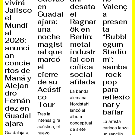
vivirá
en
desata
Valenç
Jalisco
Guadal
el
a
el
ajara:
Ragnar
presen
Mundi
una
ök en
ta
al
noche
Berlín:
“Bubbl
2026:
magist
metal
egum
anunci
ral que
industr
Stadiu
an
marcó
ial con
m”:
concie
el
crítica
samba
rtos de
cierre
social
-rock-
Maná y
de su
afilada
pop
Alejan
Acústi
para
dro
La banda
co
reflexio
alemana
Fernán
Tour
nar y
Nordstahl
dez en
lanzó el
bailar
Guadal
Tras la
álbum
intensa gira
ajara
La artista
conceptual
acústica, el
carioca lanza
de siete
Guadalajara,
nuevo
un sencillo