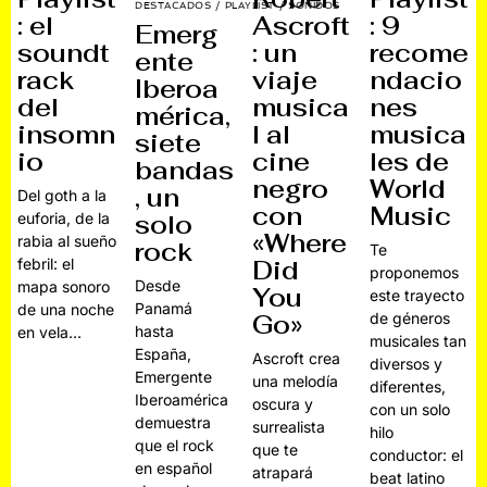
DESTACADOS
/
PLAYLIST
/
SONIDOS
: el
Ascroft
: 9
Emerg
soundt
: un
recome
ente
rack
viaje
ndacio
Iberoa
del
musica
nes
mérica,
insomn
l al
musica
siete
io
cine
les de
bandas
negro
World
, un
Del goth a la
con
Music
euforia, de la
solo
«Where
rabia al sueño
rock
Te
febril: el
Did
proponemos
Desde
mapa sonoro
You
este trayecto
Panamá
de una noche
Go»
de géneros
hasta
en vela…
musicales tan
España,
Ascroft crea
diversos y
Emergente
una melodía
diferentes,
Iberoamérica
oscura y
con un solo
demuestra
surrealista
hilo
que el rock
que te
conductor: el
en español
atrapará
beat latino