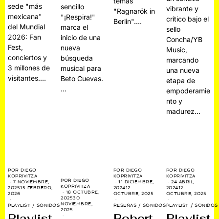
temas
sede "más
sencillo
vibrante y
"Ragnarök in
mexicana"
"¡Respira!"
crítico bajo el
Berlin".…
del Mundial
marca el
sello
2026: Fan
inicio de una
Concha/YB
Fest,
nueva
Music,
conciertos y
búsqueda
marcando
3 millones de
musical para
una nueva
visitantes.…
Beto Cuevas.
etapa de
…
empoderamie
nto y
madurez…
POR
DIEGO
POR
DIEGO
POR
DIEGO
KOPRIVITZA
KOPRIVITZA
KOPRIVITZA
POR
DIEGO
7 NOVIEMBRE,
11 DICIEMBRE,
24 ABRIL,
KOPRIVITZA
2025
15 FEBRERO,
2024
12
2024
12
18 OCTUBRE,
2026
OCTUBRE, 2025
OCTUBRE, 2025
2025
30
NOVIEMBRE,
PLAYLIST
/
SONIDOS
RESEÑAS
/
SONIDOS
PLAYLIST
/
SONIDOS
2025
Playlist
Robert
Playlist