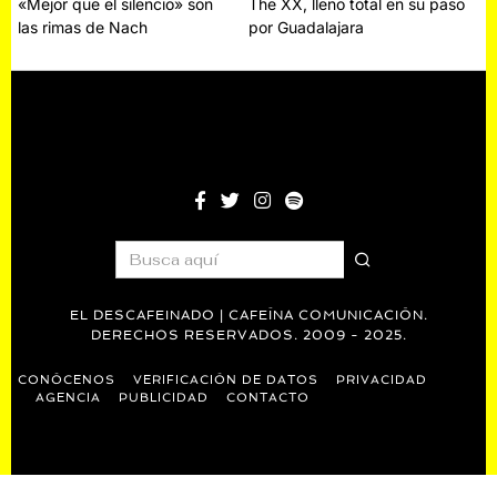
Navegación
«Mejor que el silencio» son
The XX, lleno total en su paso
las rimas de Nach
por Guadalajara
de
entradas
EL DESCAFEINADO | CAFEÍNA COMUNICACIÓN.
DERECHOS RESERVADOS. 2009 - 2025.
CONÓCENOS
VERIFICACIÓN DE DATOS
PRIVACIDAD
AGENCIA
PUBLICIDAD
CONTACTO