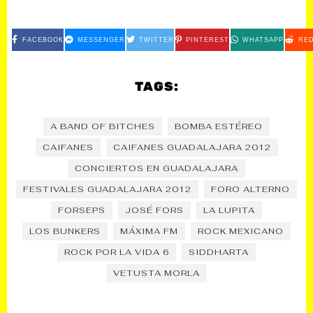
FACEBOOK
MESSENGER
TWITTER
PINTEREST
WHATSAPP
RED
TAGS:
A BAND OF BITCHES
BOMBA ESTÉREO
CAIFANES
CAIFANES GUADALAJARA 2012
CONCIERTOS EN GUADALAJARA
FESTIVALES GUADALAJARA 2012
FORO ALTERNO
FORSEPS
JOSÉ FORS
LA LUPITA
LOS BUNKERS
MÁXIMA FM
ROCK MEXICANO
ROCK POR LA VIDA 6
SIDDHARTA
VETUSTA MORLA