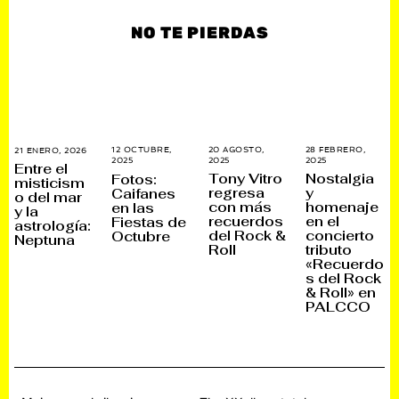
NO TE PIERDAS
20 AGOSTO,
28 FEBRERO,
12 OCTUBRE,
21 ENERO, 2026
2
2025
2
2025
3
2025
1
1
Entre el
8
0
2
E
Tony Vitro
Nostalgia
Fotos:
misticism
S
A
O
N
regresa
y
Caifanes
E
G
o del mar
C
E
con más
homenaje
en las
P
O
T
R
y la
T
S
U
O
recuerdos
en el
Fiestas de
astrología:
I
T
B
,
del Rock &
concierto
Octubre
E
O
Neptuna
R
2
Roll
tributo
M
,
E
0
B
2
,
2
«Recuerdo
R
0
2
6
s del Rock
E
2
0
& Roll» en
,
5
2
2
5
PALCCO
0
2
5