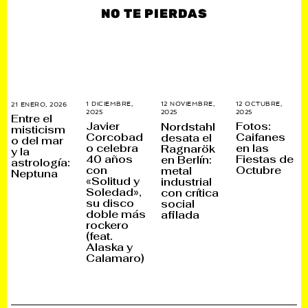
NO TE PIERDAS
1 DICIEMBRE,
12 OCTUBRE,
12 NOVIEMBRE,
21 ENERO, 2026
2
2025
1
2025
1
2025
2
1
Entre el
D
2
6
E
Javier
Fotos:
Nordstahl
misticism
I
O
N
N
Corcobad
Caifanes
desata el
C
C
o del mar
O
E
o celebra
en las
Ragnarök
I
T
V
R
y la
E
U
I
O
40 años
Fiestas de
en Berlín:
astrología:
M
B
E
,
con
Octubre
metal
B
R
Neptuna
M
2
«Solitud y
industrial
R
E
B
0
E
,
R
2
Soledad»,
con crítica
,
2
E
6
su disco
social
2
0
,
doble más
afilada
0
2
2
2
5
0
rockero
5
2
(feat.
5
Alaska y
Calamaro)