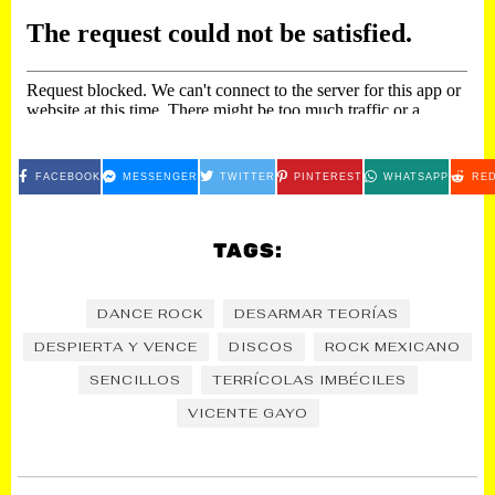
FACEBOOK
MESSENGER
TWITTER
PINTEREST
WHATSAPP
RED
TAGS:
DANCE ROCK
DESARMAR TEORÍAS
DESPIERTA Y VENCE
DISCOS
ROCK MEXICANO
SENCILLOS
TERRÍCOLAS IMBÉCILES
VICENTE GAYO