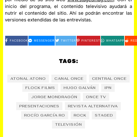
inicio del programa, el contenido televisivo ayudará a
nutrir el contenido del sitio. Ahí se podrán encontrar las
versiones extendidas de las entrevistas.
FACEBOOK
MESSENGER
TWITTER
PINTEREST
WHATSAPP
RED
TAGS:
ATONAL ATONO
CANAL ONCE
CENTRAL ONCE
FLOCK FILMS
HUGO GALVÁN
IPN
JORGE MONDRAGÓN
ONCE TV
PRESENTACIONES
REVISTA ALTERNATIVA
ROCÍO GARCÍA RO
ROCK
STAGED
TELEVISIÓN