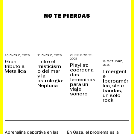
NO TE PIERDAS
25 DICIEMBRE,
26 ENERO, 2026
2
21 ENERO, 2026
2
2025
2
7
1
Gran
Entre el
18 OCTUBRE,
6
E
E
Playlist:
tributo a
misticism
2025
3
D
N
N
coordena
0
Metallica
o del mar
I
Emergent
E
E
N
das
C
R
R
y la
e
O
I
O
O
femeninas
astrología:
Iberoamér
V
E
,
,
para un
I
Neptuna
M
ica, siete
2
2
E
viaje
B
0
0
bandas,
M
R
2
2
sonoro
un solo
B
E
6
6
R
,
rock
E
2
,
0
2
2
0
5
2
5
Navegación
Adrenalina deportiva en las
En Gaza, el problema es la