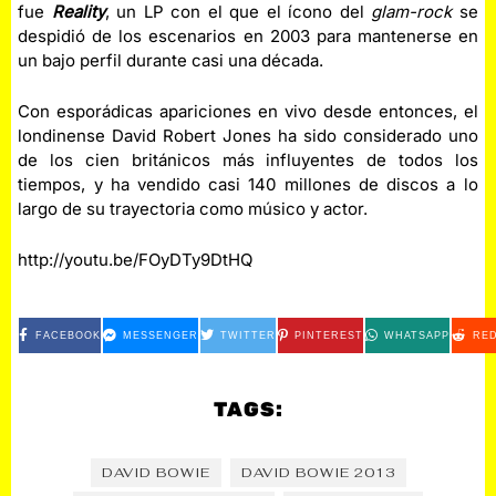
fue
Reality
, un LP con el que el ícono del
glam-rock
se
despidió de los escenarios en 2003 para mantenerse en
un bajo perfil durante casi una década.
Con esporádicas apariciones en vivo desde entonces, el
londinense David Robert Jones ha sido considerado uno
de los cien británicos más influyentes de todos los
tiempos, y ha vendido casi 140 millones de discos a lo
largo de su trayectoria como músico y actor.
http://youtu.be/FOyDTy9DtHQ
FACEBOOK
MESSENGER
TWITTER
PINTEREST
WHATSAPP
RED
TAGS:
DAVID BOWIE
DAVID BOWIE 2013