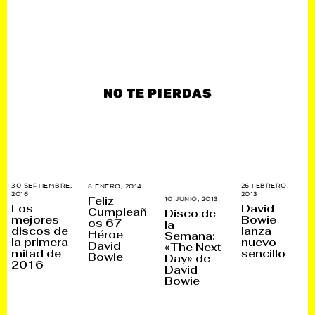
NO TE PIERDAS
30 SEPTIEMBRE,
26 FEBRERO,
8 ENERO, 2014
3
2016
2
2013
1
A
Feliz
10 JUNIO, 2013
2
5
M
G
Los
David
3
Cumpleañ
Disco de
M
A
O
A
mejores
Bowie
os 67
A
R
S
la
G
discos de
lanza
Y
Z
T
Héroe
Semana:
O
O
O
O
la primera
nuevo
S
David
«The Next
,
,
,
T
mitad de
sencillo
Bowie
2
2
2
Day» de
O
2016
0
0
0
David
,
1
1
1
2
Bowie
8
3
4
0
1
8