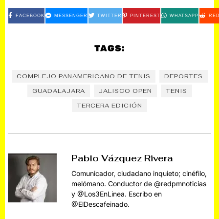
FACEBOOK
MESSENGER
TWITTER
PINTEREST
WHATSAPP
RED
TAGS:
COMPLEJO PANAMERICANO DE TENIS
DEPORTES
GUADALAJARA
JALISCO OPEN
TENIS
TERCERA EDICIÓN
Pablo Vázquez Rivera
Comunicador, ciudadano inquieto; cinéfilo,
melómano. Conductor de @redpmnoticias
y @Los3EnLinea. Escribo en
@ElDescafeinado.