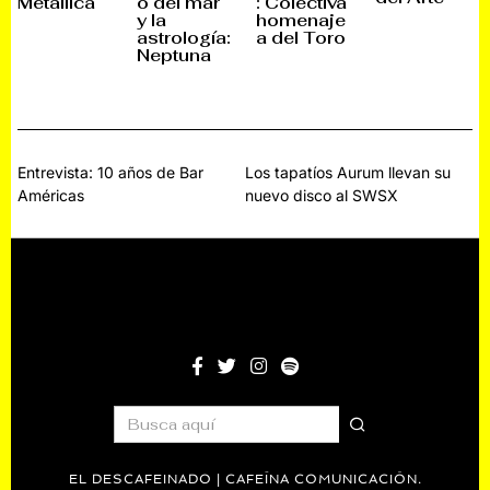
Metallica
o del mar
: Colectiva
R
R
R
R
y la
homenaje
O
O
O
O
astrología:
a del Toro
,
,
,
,
2
Neptuna
2
2
2
0
0
0
0
2
2
2
2
6
6
6
6
Navegación
Entrevista: 10 años de Bar
Los tapatíos Aurum llevan su
Américas
nuevo disco al SWSX
de
entradas
EL DESCAFEINADO | CAFEÍNA COMUNICACIÓN.