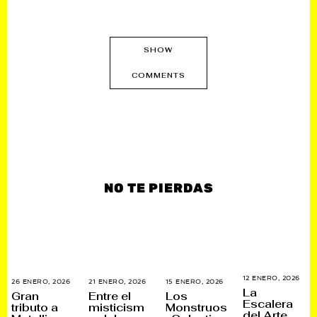
SHOW
COMMENTS
NO TE PIERDAS
12 ENERO, 2026
1
26 ENERO, 2026
2
21 ENERO, 2026
2
15 ENERO, 2026
1
4
La
7
1
5
Gran
Entre el
Los
E
E
E
E
Escalera
tributo a
misticism
Monstruos
N
N
N
N
del Arte
E
E
E
E