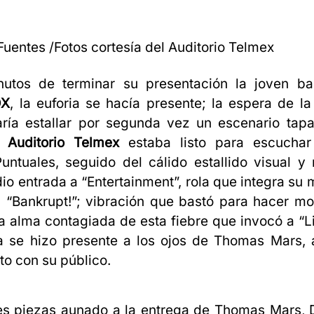
 Fuentes /Fotos cortesía del Auditorio Telmex
utos de terminar su presentación la joven ba
OX
, la euforia se hacía presente; la espera de l
ría estallar por segunda vez un escenario tapa
el
Auditorio Telmex
estaba listo para escuchar
Puntuales, seguido del cálido estallido visual y
dio entrada a “Entertainment”, rola que integra su
 “Bankrupt!”; vibración que bastó para hacer mo
a alma contagiada de esta fiebre que invocó a “L
ia se hizo presente a los ojos de Thomas Mars, 
o con su público.
es piezas aunado a la entrega de Thomas Mars, 