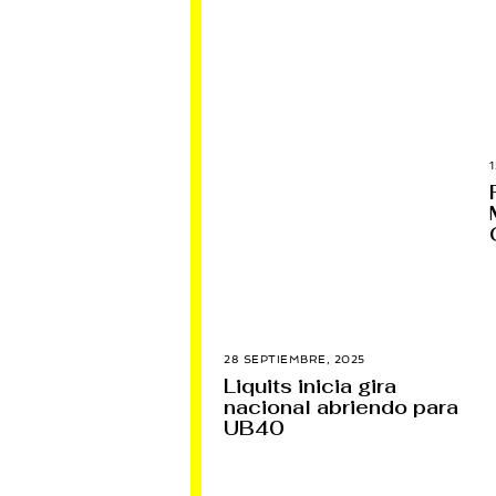
28 SEPTIEMBRE, 2025
1
2
Liquits inicia gira
O
nacional abriendo para
C
T
UB40
U
B
R
E