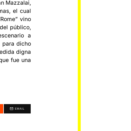
an Mazzalai,
mas, el cual
 “Rome” vino
el público,
escenario a
o para dicho
edida digna
 que fue una
EMAIL