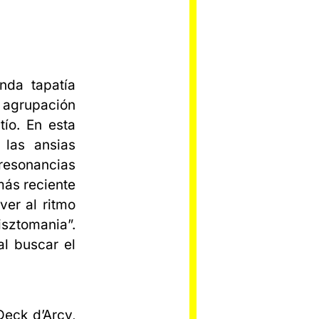
nda tapatía
a agrupación
tío. En esta
 las ansias
 resonancias
 más reciente
ver al ritmo
isztomania”.
al buscar el
Deck d’Arcy,