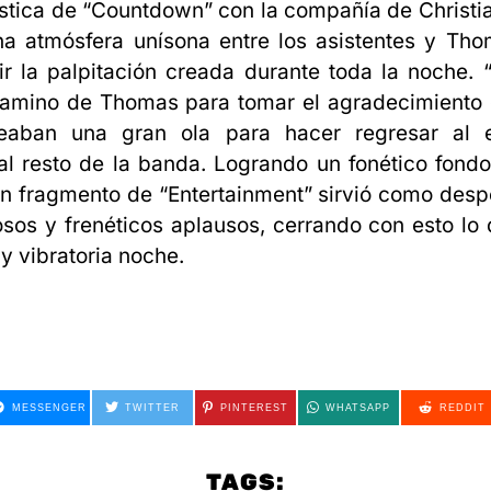
stica de “Countdown” con la compañía de Christi
a atmósfera unísona entre los asistentes y Tho
ir la palpitación creada durante toda la noche.
camino de Thomas para tomar el agradecimiento d
eaban una gran ola para hacer regresar al 
l resto de la banda. Logrando un fonético fond
n fragmento de “Entertainment” sirvió como desp
osos y frenéticos aplausos, cerrando con esto lo
 vibratoria noche.
MESSENGER
TWITTER
PINTEREST
WHATSAPP
REDDIT
TAGS: