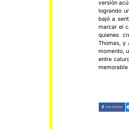
versión acú
logrando un
bajó a sent
marcar el 
quienes cr
Thomas, y a
momento, u
entre calur
memorable y
FACEBOOK