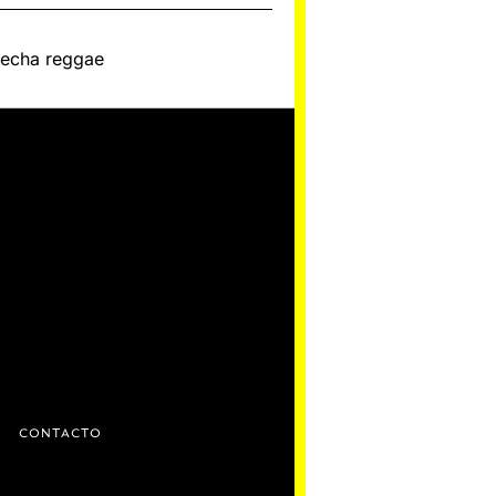
 hecha reggae
D
CONTACTO