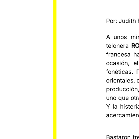
Por: Judith
A unos min
telonera
R
francesa ha
ocasión, 
fonéticas. 
orientales, 
producción,
uno que otr
Y la hister
acercamient
Bastaron tr