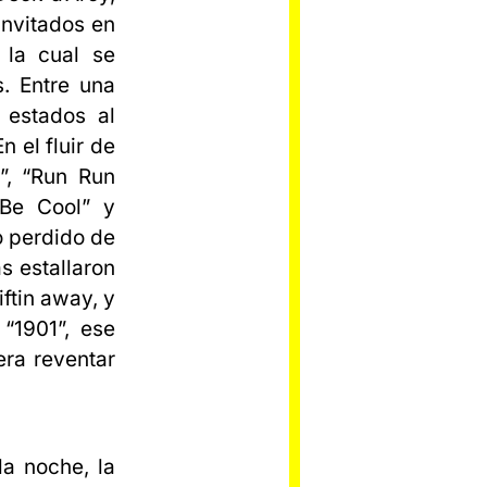
invitados en
 la cual se
s. Entre una
n estados al
n el fluir de
”, “Run Run
 Be Cool” y
o perdido de
as estallaron
ftin away, y
 “1901”, ese
era reventar
a noche, la