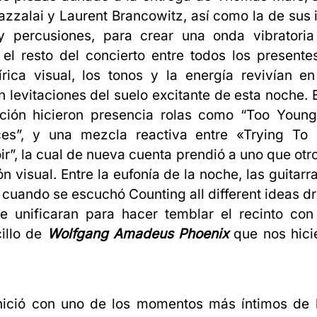
azzalai y Laurent Brancowitz, así como la de sus 
 y percusiones, para crear una onda vibratoria
el resto del concierto entre todos los presente
írica visual, los tonos y la energía revivían e
 levitaciones del suelo excitante de esta noche. E
ación hicieron presencia rolas como “Too Young
ces”, y una mezcla reactiva entre «Trying To
ir”, la cual de nueva cuenta prendió a uno que otr
ón visual. Entre la eufonía de la noche, las guitarr
 cuando se escuchó Counting all different ideas dri
e unificaran para hacer temblar el recinto con
illo de
Wolfgang Amadeus Phoenix
que nos hici
nició con uno de los momentos más íntimos de l