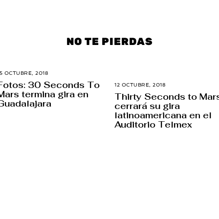
NO TE PIERDAS
15 OCTUBRE, 2018
1
9
Fotos: 30 Seconds To
12 OCTUBRE, 2018
5
O
Mars termina gira en
J
C
Thirty Seconds to Mar
U
T
Guadalajara
cerrará su gira
L
U
I
latinoamericana en el
B
O
R
Auditorio Telmex
,
E
2
,
0
2
2
0
2
2
5