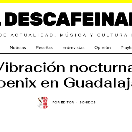
L DESCAFEINA
DE ACTUALIDAD, MÚSICA Y CULTURA
Noticias
Reseñas
Entrevistas
Opinión
Playli
Vibración nocturna
oenix en Guadalaj
POR
EDITOR
SONIDOS