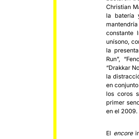
Christian M
la batería
mantendría 
constante l
unísono, con
la present
Run”, “Fen
“Drakkar No
la distracci
en conjunto
los coros s
primer senc
en el 2009.
El
encore
i