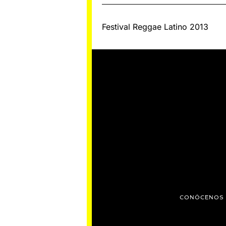
,
2
0
Navegación
2
Festival Reggae Latino 2013
5
de
entradas
CONÓCENOS