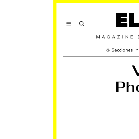
E
MAGAZINE 
☕️ Secciones
Ph