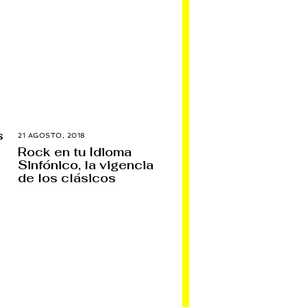
s
21 AGOSTO, 2018
3
1
Rock en tu Idioma
A
Sinfónico, la vigencia
G
O
de los clásicos
S
T
O
,
2
0
1
8