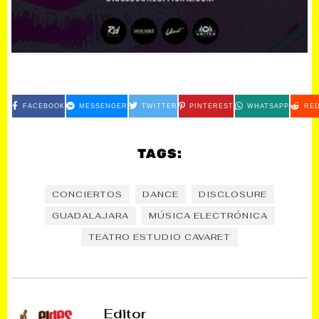
FACEBOOK
MESSENGER
TWITTER
PINTEREST
WHATSAPP
RED
TAGS:
CONCIERTOS
DANCE
DISCLOSURE
GUADALAJARA
MÚSICA ELECTRÓNICA
TEATRO ESTUDIO CAVARET
Editor