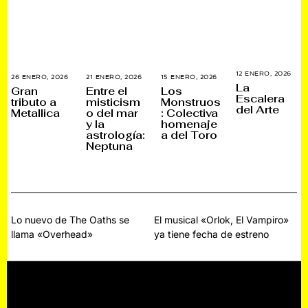
12 ENERO, 2026
1
26 ENERO, 2026
2
21 ENERO, 2026
2
15 ENERO, 2026
1
4
La
7
1
5
Gran
Entre el
Los
E
E
E
E
Escalera
tributo a
misticism
Monstruos
N
N
N
N
del Arte
E
Metallica
o del mar
: Colectiva
E
E
E
R
R
R
R
y la
homenaje
O
O
O
O
astrología:
a del Toro
,
,
,
,
2
Neptuna
2
2
2
0
0
0
0
2
2
2
2
6
6
6
6
Navegación
Lo nuevo de The Oaths se
El musical «Orlok, El Vampiro»
llama «Overhead»
ya tiene fecha de estreno
de
entradas