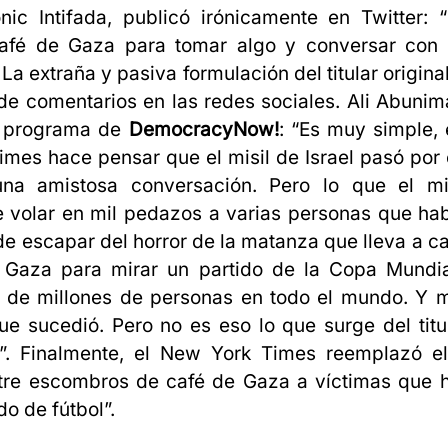
nic Intifada, publicó irónicamente en Twitter: “M
afé de Gaza para tomar algo y conversar con
 La extraña y pasiva formulación del titular origin
e comentarios en las redes sociales. Ali Abunima
el programa de
DemocracyNow!
: “Es muy simple, e
mes hace pensar que el misil de Israel pasó por 
na amistosa conversación. Pero lo que el mi
e volar en mil pedazos a varias personas que hab
 de escapar del horror de la matanza que lleva a ca
e Gaza para mirar un partido de la Copa Mundia
de millones de personas en todo el mundo. Y mu
ue sucedió. Pero no es eso lo que surge del tit
”. Finalmente, el New York Times reemplazó el t
tre escombros de café de Gaza a víctimas que h
do de fútbol”.