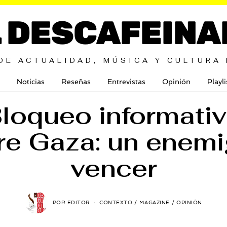
L DESCAFEINA
DE ACTUALIDAD, MÚSICA Y CULTURA
Noticias
Reseñas
Entrevistas
Opinión
Playli
loqueo informati
re Gaza: un enemi
vencer
POR
EDITOR
CONTEXTO
/
MAGAZINE
/
OPINIÓN