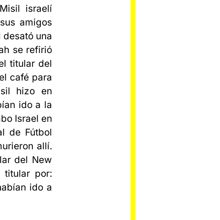
isil israelí
 sus amigos
al desató una
h se refirió
l titular del
el café para
sil hizo en
ían ido a la
bo Israel en
l de Fútbol
rieron allí.
ular del New
itular por:
abían ido a