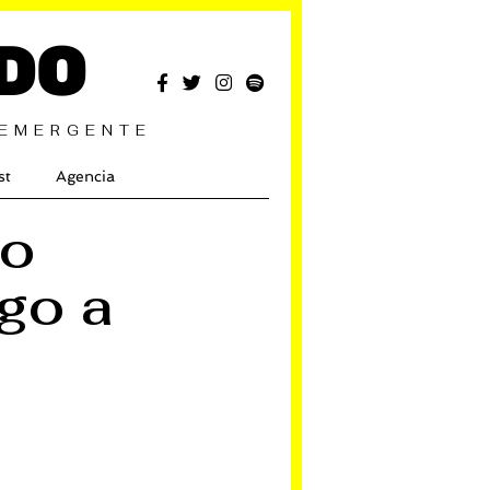
DO
 EMERGENTE
st
Agencia
vo
go a