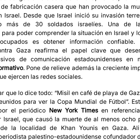
 de fabricación casera que han provocado la mue
 Israel. Desde que Israel inició su invasión terr
o más de 30 soldados israelíes. Una de l
 para poder comprender la situación en Israel y lo
 ocupados es obtener información confiable. 
ontra Gaza reafirma el papel clave que des
sivos de comunicación estadounidenses en m
ormativo
. Pone de relieve además la creciente im
ue ejercen las redes sociales.
lar que lo dice todo: “Misil en café de playa de Ga
reunidos para ver la Copa Mundial de Fútbol”. Este
por el periódico
New York Times
en referencia
r Israel, que causó la muerte de al menos ocho 
de la localidad de Khan Younis en Gaza. Al
eriodista palestino-estadounidense cofundador d