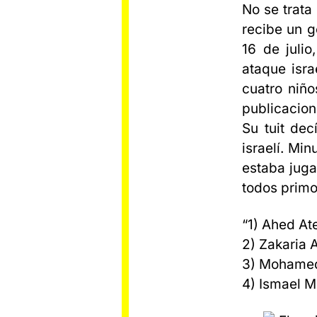
No se trata
recibe un g
16 de julio
ataque isr
cuatro niño
publicacion
Su tuit dec
israelí. Mi
estaba juga
todos primo
“1) Ahed At
2) Zakaria 
3) Mohamed
4) Ismael 