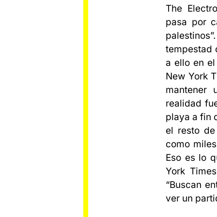
The Electro
pasa por c
palestinos”.
tempestad d
a ello en 
New York Ti
mantener u
realidad fu
playa a fin
el resto d
como miles 
Eso es lo q
York Times
“Buscan en
ver un parti