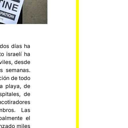
 dos días ha
o israelí ha
viles, desde
os semanas.
ción de todo
a playa, de
pitales, de
cotiradores
mbros. Las
palmente el
anzado miles