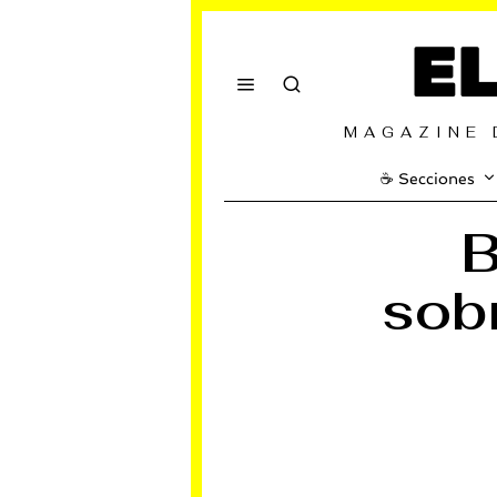
E
MAGAZINE 
☕️ Secciones
B
sob