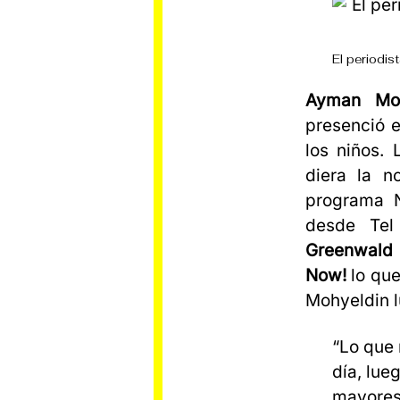
El periodi
Ayman Moh
presenció e
los niños. 
diera la n
programa N
desde Tel
Greenwald
Now!
lo que
Mohyeldin l
“Lo que 
día, lue
mayores 