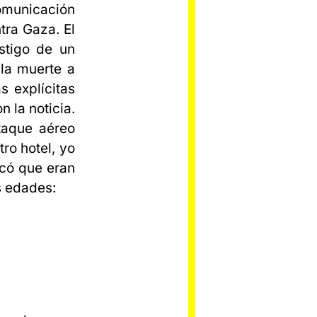
comunicación
tra Gaza. El
stigo de un
la muerte a
s explícitas
 la noticia.
ataque aéreo
ro hotel, yo
icó que eran
s edades: