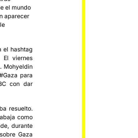
ue el mundo
on aparecer
le
n el hashtag
 El viernes
. Mohyeldin
 #Gaza para
NBC con dar
a resuelto.
Trabaja como
de, durante
a sobre Gaza