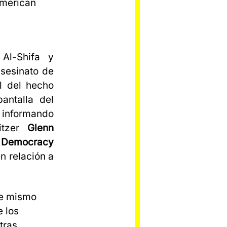
Al-Shifa y
asesinato de
al del hecho
antalla del
 informando
litzer
Glenn
e
Democracy
n relación a
se mismo
e los
tras