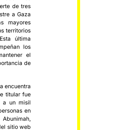
rte de tres
estre a Gaza
as mayores
s territorios
Esta última
empeñan los
antener el
portancia de
za encuentra
 titular fue
 a un misil
personas en
i Abunimah,
el sitio web