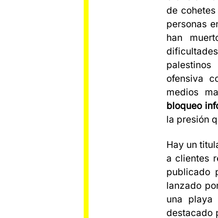
de cohetes
personas en
han muert
dificultades
palestinos
ofensiva c
medios ma
bloqueo inf
la presión q
Hay un titu
a clientes 
publicado 
lanzado po
una playa 
destacado p