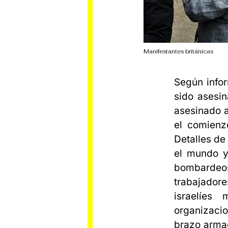
Manifestantes británicas
Según info
sido asesin
asesinado a
el comienz
Detalles de
el mundo y
bombardeos
trabajador
israelíes
organizaci
brazo armad