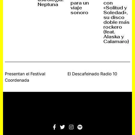
para un
con
Neptuna
M
B
2
2
viaje
«Solitud y
B
R
0
0
R
E
2
2
sonoro
Soledad»,
E
,
6
6
su disco
,
2
doble más
2
0
0
2
rockero
2
5
(feat.
5
Alaska y
Calamaro)
Navegación
Presentan el Festival
El Descafeinado Radio 10
Coordenada
de
entradas