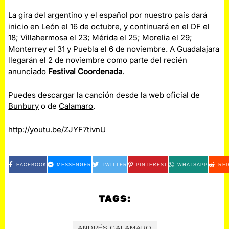
La gira del argentino y el español por nuestro país dará
inicio en León el 16 de octubre, y continuará en el DF el
18; Villahermosa el 23; Mérida el 25; Morelia el 29;
Monterrey el 31 y Puebla el 6 de noviembre. A Guadalajara
llegarán el 2 de noviembre como parte del recién
anunciado
Festival Coordenada
.
Puedes descargar la canción desde la web oficial de
Bunbury
o de
Calamaro
.
http://youtu.be/ZJYF7tivnU
FACEBOOK
MESSENGER
TWITTER
PINTEREST
WHATSAPP
RED
TAGS:
ANDRÉS CALAMARO