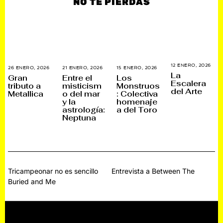
NO TE PIERDAS
12 ENERO, 2026
1
26 ENERO, 2026
2
21 ENERO, 2026
2
15 ENERO, 2026
1
4
La
7
1
5
Gran
Entre el
Los
E
E
E
E
Escalera
tributo a
misticism
Monstruos
N
N
N
N
del Arte
E
Metallica
o del mar
: Colectiva
E
E
E
R
R
R
R
y la
homenaje
O
O
O
O
astrología:
a del Toro
,
,
,
,
2
Neptuna
2
2
2
0
0
0
0
2
2
2
2
6
6
6
6
Navegación
Tricampeonar no es sencillo
Entrevista a Between The
Buried and Me
de
entradas