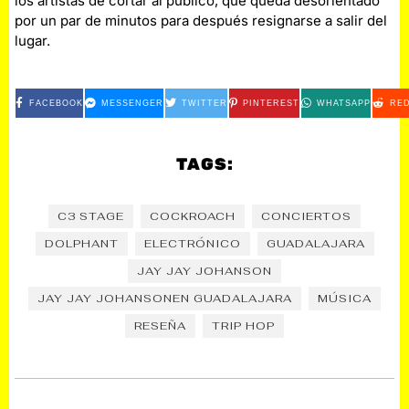
los artistas de cortar al público, que queda desorientado
por un par de minutos para después resignarse a salir del
lugar.
FACEBOOK
MESSENGER
TWITTER
PINTEREST
WHATSAPP
RED
TAGS:
C3 STAGE
COCKROACH
CONCIERTOS
DOLPHANT
ELECTRÓNICO
GUADALAJARA
JAY JAY JOHANSON
JAY JAY JOHANSONEN GUADALAJARA
MÚSICA
RESEÑA
TRIP HOP