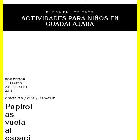
BUSCA EN LOS TAGS
ACTIVIDADES PARA NIÑOS EN
GUADALAJARA
POR
EDITOR
11 MAYO,
2016
23 MAYO,
2016
CONTEXTO
/
GUÍA
/
MAGAZINE
Papirol
as
vuela
al
espaci