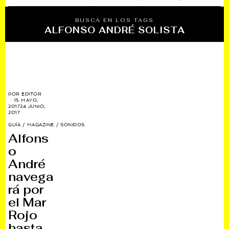
BUSCA EN LOS TAGS
ALFONSO ANDRÉ SOLISTA
POR
EDITOR
15 MAYO,
2017
24 JUNIO,
2017
GUÍA
/
MAGAZINE
/
SONIDOS
Alfons
o
André
navega
rá por
el Mar
Rojo
hasta