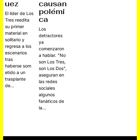
causan
uez
polémi
El líder de Los
ca
Tres reedita
su primer
Los
material en
detractores
solitario y
ya
regresa a los
comenzaron
escenarios
a hablar. "No
tras
son Los Tres,
haberse som
son Los Dos",
etido a un
aseguran en
trasplante
las redes
de…
sociales
algunos
fanáticos de
la…