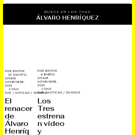
BUSCA EN LOS TAGS
ÁLVARO HENRÍQUEZ
POR
EDITOR
POR
EDITOR
4 ENERO,
20 AGOSTO,
2014
28
2018
28
NOVIEMBRE,
NOVIEMBRE,
2025
2025
CONO
CONO
SUR
/
NOTICIAS
/
SONIDOS
SUR
/
NOTICIAS
/
SONIDOS
Los
El
Tres
renacer
estrena
de
n video
Álvaro
y
Henríq