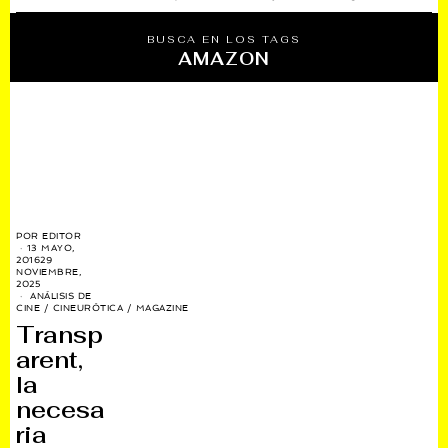
BUSCA EN LOS TAGS
AMAZON
POR
EDITOR
13 MAYO,
2016
29
NOVIEMBRE,
2025
ANÁLISIS DE
CINE
/
CINEURÓTICA
/
MAGAZINE
Transp
arent,
la
necesa
ria