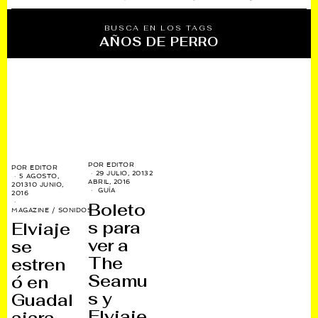
BUSCA EN LOS TAGS
AÑOS DE PERRO
POR
EDITOR
POR
EDITOR
29 JULIO, 2013
2
5 AGOSTO,
ABRIL, 2016
2013
10 JUNIO,
GUÍA
2016
Boleto
MAGAZINE
/
SONIDOS
s para
Elviaje
ver a
se
The
estren
Seamu
ó en
s y
Guadal
Elviaje