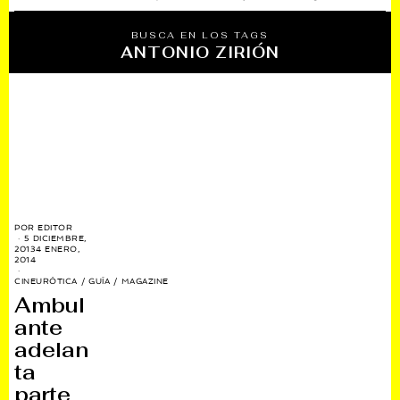
BUSCA EN LOS TAGS
ANTONIO ZIRIÓN
POR
EDITOR
5 DICIEMBRE,
2013
4 ENERO,
2014
CINEURÓTICA
/
GUÍA
/
MAGAZINE
Ambul
ante
adelan
ta
parte