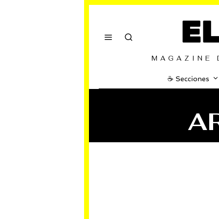
E
MAGAZINE 
☕️ Secciones
A