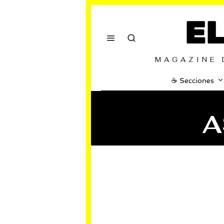
E
MAGAZINE 
☕️ Secciones
A