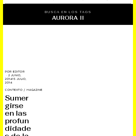
BUSCA EN LOS TAGS
AURORA II
POR
EDITOR
2 JUNIO,
2014
15 JULIO,
2014
CONTEXTO
/
MAGAZINE
Sumer
girse
en las
profun
didade