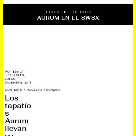
BUSCA EN LOS TAGS
AURUM EN EL SWSX
POR
EDITOR
15 MARZO,
2013
27
DICIEMBRE, 2013
CONTEXTO
/
MAGAZINE
/
SONIDOS
Los
tapatío
s
Aurum
llevan