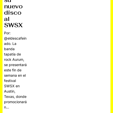
su
nuevo
disco
al
SWSX
Por:
@eldescafein
ado. La
banda
tapatía de
rock Aurum,
se presentará
este fin de
semana en el
festival
SWSX en
Austin,
Texas, donde
promocionará
n…