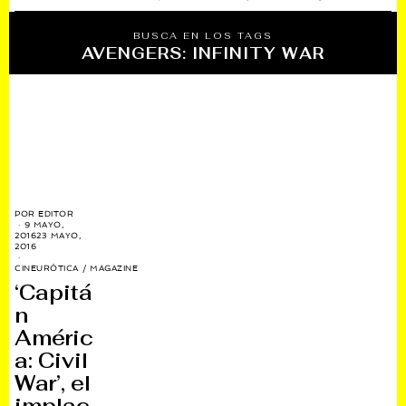
BUSCA EN LOS TAGS
AVENGERS: INFINITY WAR
POR
EDITOR
9 MAYO,
2016
23 MAYO,
2016
CINEURÓTICA
/
MAGAZINE
‘Capitá
n
Améric
a: Civil
War’, el