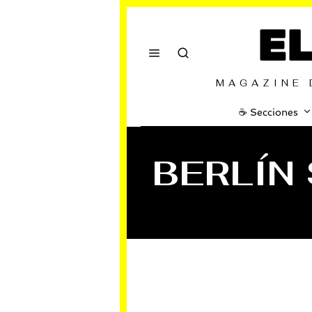
E
MAGAZINE 
☕️ Secciones
BERLÍN