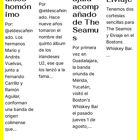
Por
acomp
homón
Tenemos dos
@eldescafein
añado
imo
cortesías
ado. Hace
de The
sencillas para
nueve años
Por:
Seamu
The Seamos
tomaron el
@eldescafein
y Elviaje en el
s
nombre del
ado. Los
Bostons
quinto álbum
hermanos
Por primera
Whiskey Bar.
de los
Mario y
vez en
…
irlandeses
Andrés
Guadalajara,
U2, ese que
Vuelvas,
la banda
los lanzó a la
junto a
oriunda de
fama…
Fernando
Mérida,
Carrillo y
Yucatán,
Ramón
visitó el
Aguilar,
Boston's
conforman
Whiskey Bar
una banda de
el pasado
origen
jueves 1 de
colimense
agosto,…
que…