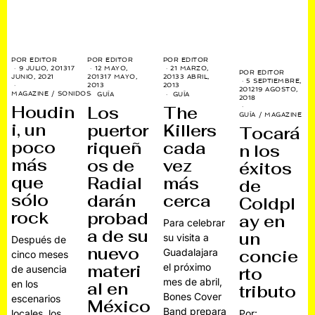
POR
EDITOR
POR
EDITOR
POR
EDITOR
9 JULIO, 2013
17
12 MAYO,
21 MARZO,
POR
EDITOR
JUNIO, 2021
2013
17 MAYO,
2013
3 ABRIL,
5 SEPTIEMBRE,
2013
2013
2012
19 AGOSTO,
MAGAZINE
/
SONIDOS
GUÍA
GUÍA
2018
Houdin
Los
The
GUÍA
/
MAGAZINE
i, un
puertor
Killers
Tocará
poco
riqueñ
cada
n los
más
os de
vez
éxitos
que
Radial
más
de
sólo
darán
cerca
Coldpl
rock
probad
ay en
Para celebrar
a de su
un
su visita a
Después de
nuevo
Guadalajara
concie
cinco meses
materi
el próximo
de ausencia
rto
mes de abril,
en los
al en
tributo
Bones Cover
escenarios
México
Band prepara
locales, los
Por: