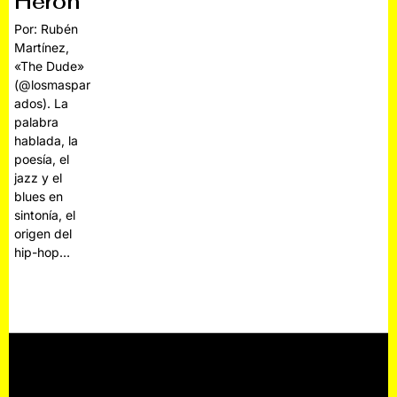
Heron
Por: Rubén
Martínez,
«The Dude»
(@losmaspar
ados). La
palabra
hablada, la
poesía, el
jazz y el
blues en
sintonía, el
origen del
hip-hop…