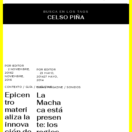
BUSCA EN LOS TAGS
CELSO PIÑA
POR
EDITOR
2 NOVIEMBRE,
POR
EDITOR
2016
2
23 MAYO,
NOVIEMBRE,
2014
27 MAYO,
2016
2014
CONTEXTO
/
GUÍA
/
MAGAZINE
GUÍA
/
MAGAZINE
/
SONIDOS
Epicen
La
tro
Macha
materi
ca está
aliza la
presen
innova
te: los
ción de