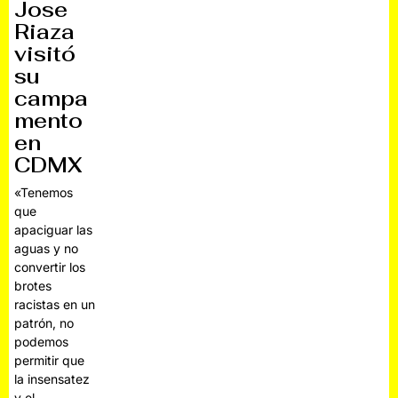
Jose
Riaza
visitó
su
campa
mento
en
CDMX
«Tenemos
que
apaciguar las
aguas y no
convertir los
brotes
racistas en un
patrón, no
podemos
permitir que
la insensatez
y el…