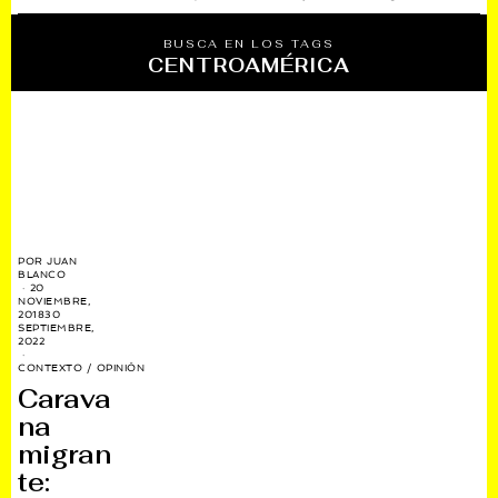
BUSCA EN LOS TAGS
CENTROAMÉRICA
POR
JUAN
BLANCO
20
NOVIEMBRE,
2018
30
SEPTIEMBRE,
2022
CONTEXTO
/
OPINIÓN
Carava
na
migran
te: