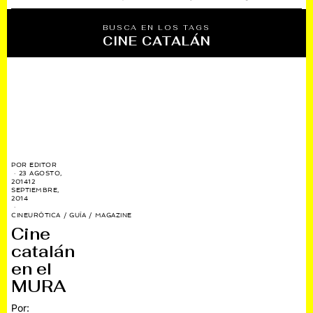
BUSCA EN LOS TAGS
CINE CATALÁN
POR
EDITOR
23 AGOSTO,
2014
12
SEPTIEMBRE,
2014
CINEURÓTICA
/
GUÍA
/
MAGAZINE
Cine
catalán
en el
MURA
Por: