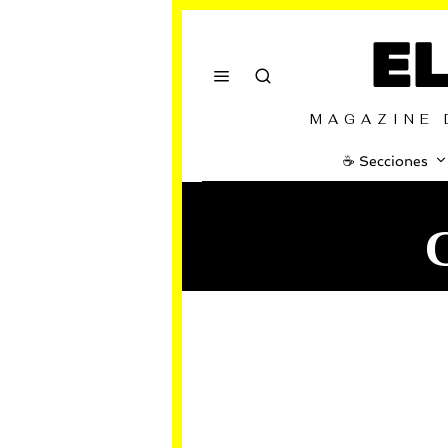
E
MAGAZINE 
☕️ Secciones