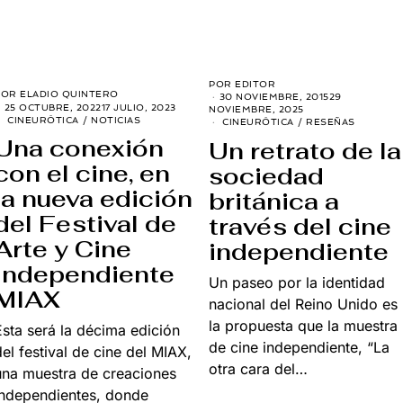
POR
EDITOR
POR
ELADIO QUINTERO
30 NOVIEMBRE, 2015
29
25 OCTUBRE, 2022
17 JULIO, 2023
NOVIEMBRE, 2025
CINEURÓTICA
/
NOTICIAS
CINEURÓTICA
/
RESEÑAS
Una conexión
Un retrato de la
con el cine, en
sociedad
la nueva edición
británica a
del Festival de
través del cine
Arte y Cine
independiente
Independiente
Un paseo por la identidad
MIAX
nacional del Reino Unido es
la propuesta que la muestra
Esta será la décima edición
de cine independiente, “La
del festival de cine del MIAX,
otra cara del…
una muestra de creaciones
independientes, donde