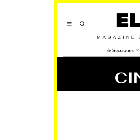
E
MAGAZINE 
☕️ Secciones
CI