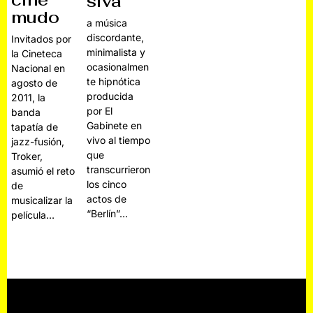
cine
siva
mudo
a música
discordante,
Invitados por
minimalista y
la Cineteca
ocasionalmen
Nacional en
te hipnótica
agosto de
producida
2011, la
por El
banda
Gabinete en
tapatía de
vivo al tiempo
jazz-fusión,
que
Troker,
transcurrieron
asumió el reto
los cinco
de
actos de
musicalizar la
“Berlín”…
película…