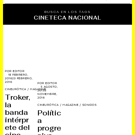
BUSCA EN LOS TAGS
CINETECA NACIONAL
POR
EDITOR
18 FEBRERO,
2016
23 FEBRERO,
2016
POR
EDITOR
5 AGOSTO,
CINEURÓTICA
/
MAGAZINE
2013
2
NOVIEMBRE,
Troker,
2016
la
CINEURÓTICA
/
MAGAZINE
/
SONIDOS
banda
Polític
intérpr
a
ete del
progre