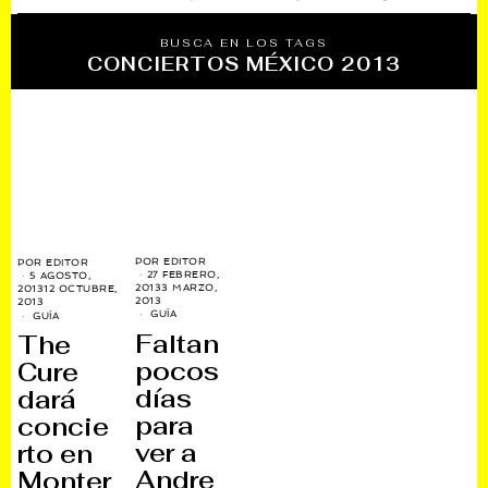
BUSCA EN LOS TAGS
CONCIERTOS MÉXICO 2013
POR
EDITOR
POR
EDITOR
27 FEBRERO,
5 AGOSTO,
2013
3 MARZO,
2013
12 OCTUBRE,
2013
2013
GUÍA
GUÍA
Faltan
The
pocos
Cure
días
dará
para
concie
ver a
rto en
Andre
Monter