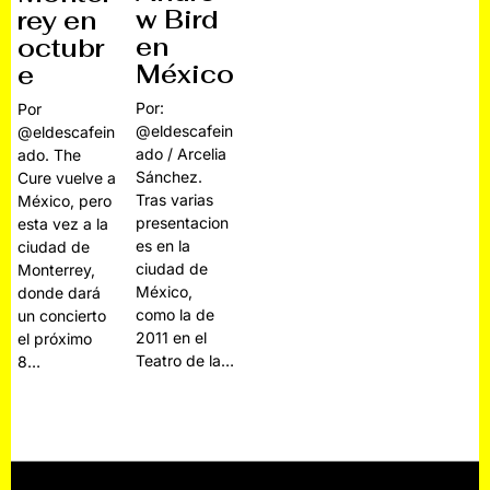
w Bird
rey en
en
octubr
México
e
Por:
Por
@eldescafein
@eldescafein
ado / Arcelia
ado. The
Sánchez.
Cure vuelve a
Tras varias
México, pero
presentacion
esta vez a la
es en la
ciudad de
ciudad de
Monterrey,
México,
donde dará
como la de
un concierto
2011 en el
el próximo
Teatro de la…
8…