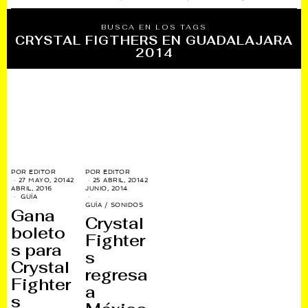
BUSCA EN LOS TAGS
CRYSTAL FIGTHERS EN GUADALAJARA
2014
POR
EDITOR
POR
EDITOR
27 MAYO, 2014
2
25 ABRIL, 2014
2
ABRIL, 2016
JUNIO, 2014
GUÍA
GUÍA
/
SONIDOS
Gana
Crystal
boleto
Fighter
s para
s
Crystal
regresa
Fighter
a
s