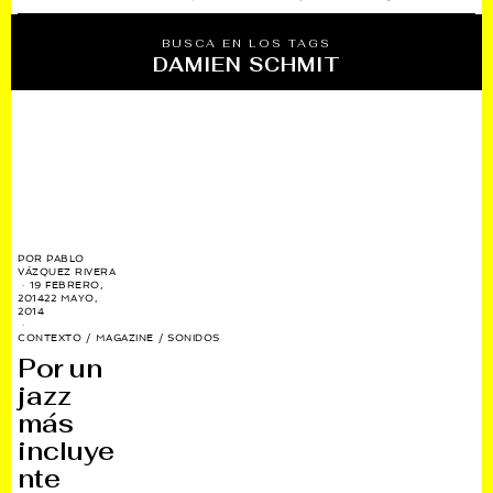
BUSCA EN LOS TAGS
DAMIEN SCHMIT
POR
PABLO
VÁZQUEZ RIVERA
19 FEBRERO,
2014
22 MAYO,
2014
CONTEXTO
/
MAGAZINE
/
SONIDOS
Por un
jazz
más
incluye
nte