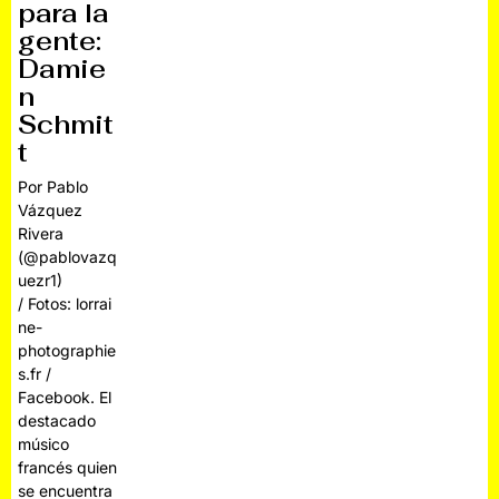
para la
gente:
Damie
n
Schmit
t
Por Pablo
Vázquez
Rivera
(@pablovazq
uezr1)
/ Fotos: lorrai
ne-
photographie
s.fr /
Facebook. El
destacado
músico
francés quien
se encuentra