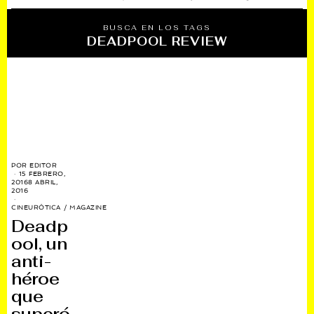
BUSCA EN LOS TAGS
DEADPOOL REVIEW
POR
EDITOR
15 FEBRERO,
2016
8 ABRIL,
2016
CINEURÓTICA
/
MAGAZINE
Deadp
ool, un
anti-
héroe
que