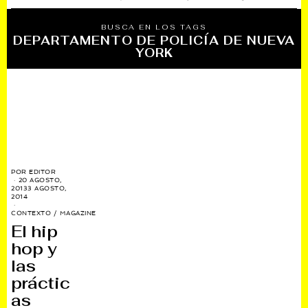
BUSCA EN LOS TAGS
DEPARTAMENTO DE POLICÍA DE NUEVA
YORK
POR
EDITOR
20 AGOSTO,
2013
3 AGOSTO,
2014
CONTEXTO
/
MAGAZINE
El hip
hop y
las
práctic
as