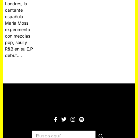
Londres, la
cantante
española
María Moss
experimenta
con mezclas
pop, soul y
R&B en su E.P
debut.…