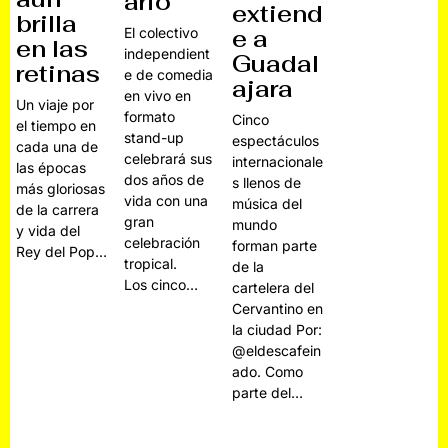
ario
extiend
brilla
El colectivo
e a
en las
independient
Guadal
retinas
e de comedia
ajara
en vivo en
Un viaje por
formato
Cinco
el tiempo en
stand-up
espectáculos
cada una de
celebrará sus
internacionale
las épocas
dos años de
s llenos de
más gloriosas
vida con una
música del
de la carrera
gran
mundo
y vida del
celebración
forman parte
Rey del Pop…
tropical.
de la
Los cinco…
cartelera del
Cervantino en
la ciudad Por:
@eldescafein
ado. Como
parte del…