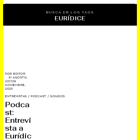
BUSCA EN LOS TAGS
EURÍDICE
POR
EDITOR
31 AGOSTO,
2017
26
NOVIEMBRE,
2025
ENTREVISTAS
/
PODCAST
/
SONIDOS
Podca
st:
Entrevi
sta a
Eurídic