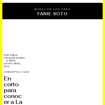
BUSCA EN LOS TAGS
FANIE SOTO
POR
PABLO
VÁZQUEZ RIVERA
8 ABRIL,
2014
30 ABRIL,
2014
CINEURÓTICA
/
GUÍA
En
corto
para
conoc
er a La