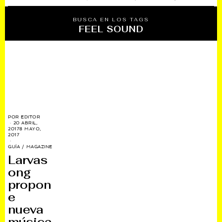
BUSCA EN LOS TAGS
FEEL SOUND
POR
EDITOR
20 ABRIL,
2017
8 MAYO,
2017
GUÍA
/
MAGAZINE
Larvas
ong
propon
e
nueva