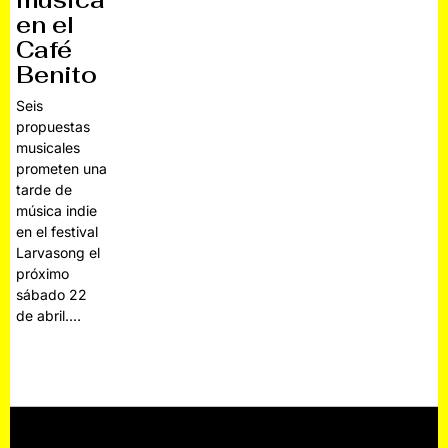
música
en el
Café
Benito
Seis
propuestas
musicales
prometen una
tarde de
música indie
en el festival
Larvasong el
próximo
sábado 22
de abril.…