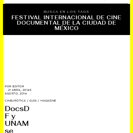
BUSCA EN LOS TAGS
FESTIVAL INTERNACIONAL DE CINE
DOCUMENTAL DE LA CIUDAD DE
MÉXICO
POR
EDITOR
21 ABRIL, 2014
5
AGOSTO, 2014
CINEURÓTICA
/
GUÍA
/
MAGAZINE
DocsD
F y
UNAM
se