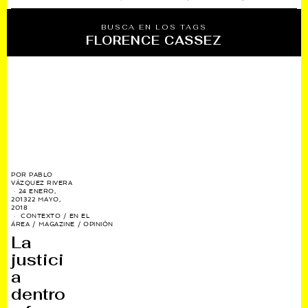
BUSCA EN LOS TAGS
FLORENCE CASSEZ
POR
PABLO
VÁZQUEZ RIVERA
24 ENERO,
2013
22 MAYO,
2018
CONTEXTO
/
EN EL
ÁREA
/
MAGAZINE
/
OPINIÓN
La
justici
a
dentro